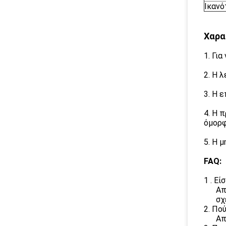
Ικανό
Χαρα
1. Γι
2. Η λ
3. Η 
4. Η 
όμορφ
5. Η 
FAQ:
1 . Ε
Απ
σχ
2. Πο
Απ