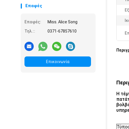
Επαφές
Ε
Ικ
Επαφές:
Miss. Alice Song
Τηλ.::
0371-67857610
Ε
Περιγ
Επικοινωνία
Περι
Η τέμ
πατάτ
βολβό
υπηρε
Τύπο