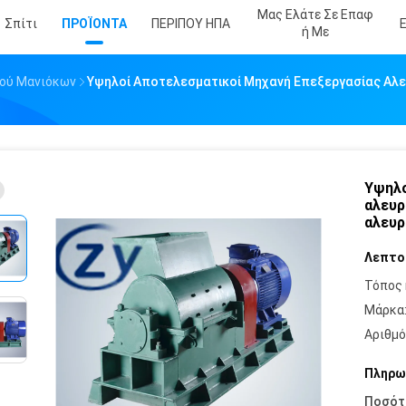
Μας Ελάτε Σε Επαφ
Σπίτι
ΠΡΟΪΟΝΤΑ
ΠΕΡΙΠΟΥ ΗΠΑ
Ή Με
ιού Μανιόκων
Υψηλοί Αποτελεσματικοί Μηχανή Επεξεργασίας Αλε
Υψηλο
αλευρ
αλευρ
Λεπτο
Τόπος 
Μάρκα
Αριθμό
Πληρω
Ποσότ