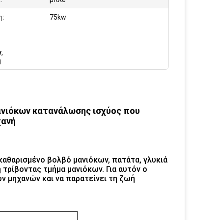
η:
75kw
ν
,
ή
ανιόκων κατανάλωσης ισχύος που
χανή
καθαρισμένο βολβό μανιόκων, πατάτα, γλυκιά
 τρίβοντας τμήμα μανιόκων. Για αυτόν ο
ων μηχανών και να παρατείνει τη ζωή