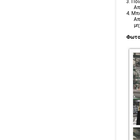
3. Ποι
Απ
4. Μπ
Απ
μη
Φωτο