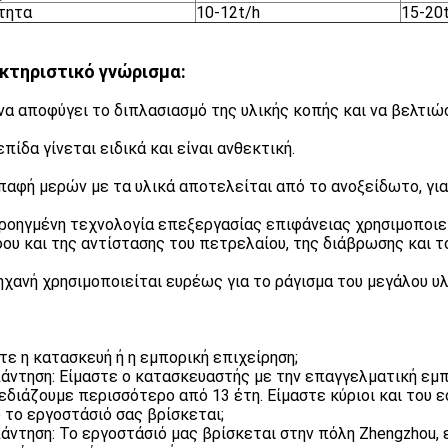
τητα
10-12t/h
15-20
κτηριστικό γνώρισμα:
α να αποφύγει το διπλασιασμό της υλικής κοπής και να βελτι
επίδα γίνεται ειδικά και είναι ανθεκτική.
επαφή μερών με τα υλικά αποτελείται από το ανοξείδωτο, για
προηγμένη τεχνολογία επεξεργασίας επιφάνειας χρησιμοποιεί
ου και της αντίστασης του πετρελαίου, της διάβρωσης και τ
μηχανή χρησιμοποιείται ευρέως για το ράγισμα του μεγάλου υλ
ίστε η κατασκευή ή η εμπορική επιχείρηση;
άντηση: Είμαστε ο κατασκευαστής με την επαγγελματική εμπ
εδιάζουμε περισσότερο από 13 έτη. Είμαστε κύριοι και του
ύ το εργοστάσιό σας βρίσκεται;
άντηση: Το εργοστάσιό μας βρίσκεται στην πόλη Zhengzhou, 