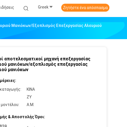
Greek
Ειδήσεις
Ζητήστε ένα απόσπασμα
υριού Μανιόκων/εξοπλισμός Επεξεργασίας Αλευριού
ί αποτελεσματικοί μηχανή επεξεργασίας
ιού μανιόκων/εξοπλισμός επεξεργασίας
ιού μανιόκων
μέρειες:
καταγωγής:
ΚΙΝΑ
:
ZY
 μοντέλου:
Α.Μ.
μής & Αποστολής Όροι:
ητα