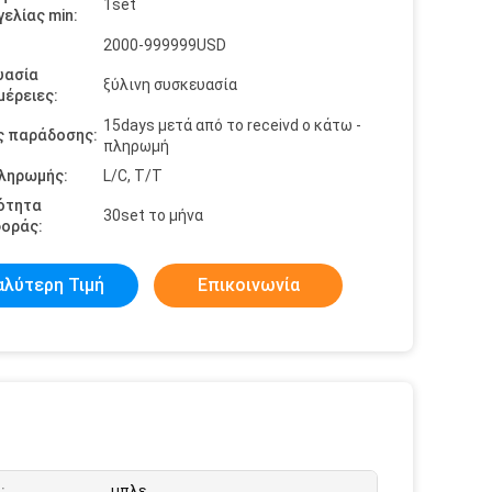
1set
ελίας min:
2000-999999USD
υασία
ξύλινη συσκευασία
έρειες:
15days μετά από το receivd ο κάτω -
ς παράδοσης:
πληρωμή
πληρωμής:
L/C, T/T
ότητα
30set το μήνα
οράς:
αλύτερη Τιμή
Επικοινωνία
:
μπλε