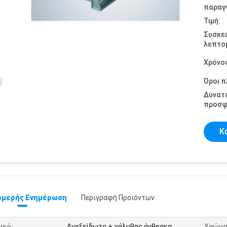
παραγγ
Τιμή:
Συσκε
λεπτομ
Χρόνο
Όροι 
Δυνατ
προσφ
Κ
μερής Ενημέρωση
Περιγραφή Προϊόντων
ικό:
Ανοξείδωτο + χάλυβας άνθρακα
Χρώμα