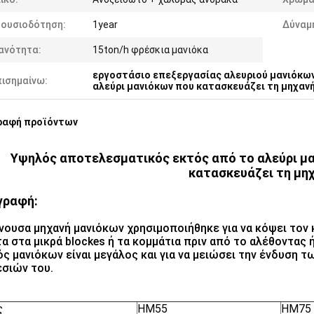
ξουσιοδότηση:
1year
Δύναμ
ανότητα:
15ton/h φρέσκια μανιόκα
εργοστάσιο επεξεργασίας αλευριού μανιόκω
πισημαίνω:
αλεύρι μανιόκων που κατασκευάζει τη μηχαν
ραφή προϊόντων
Υψηλός αποτελεσματικός εκτός από το αλεύρι μ
κατασκευάζει τη μη
γραφή:
νουσα μηχανή μανιόκων χρησιμοποιήθηκε για να κόψει τον 
α στα μικρά blockes ή τα κομμάτια πριν από το αλέθοντας ή
ς μανιόκων είναι μεγάλος και για να μειώσει την ένδυση τ
σιών του.
ς
HM55
HM75