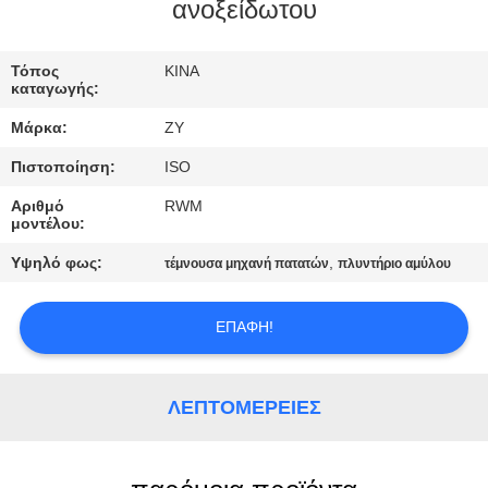
ΈΛΕΓΧΟΣ
ανοξείδωτου
ΜΑΣ
Τόπος
ΚΙΝΑ
καταγωγής:
ΕΛΆΤΕ
Μάρκα:
ZY
ΣΕ
Πιστοποίηση:
ISO
ΕΠΑΦΉ
Αριθμό
RWM
ΜΕ
μοντέλου:
Υψηλό φως:
,
τέμνουσα μηχανή πατατών
πλυντήριο αμύλου
ΕΙΔΉΣΕΙΣ
ΕΠΑΦΉ!
ΖΗΤΉΣΤΕ
ΈΝΑ
ΛΕΠΤΟΜΈΡΕΙΕΣ
ΑΠΌΣΠΑΣΜΑ