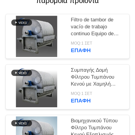
παρόμοια προϊόντα
SITEMAP
Filtro de tambor de
PRIVACY
vacío de trabajo
POLICY
continuo Equipo de
deshidratación de
MOQ:1 ΣΕΤ
funcionamiento estable
ΕΠΑΦΉ
para la producción de
almidón
Συμπαγής Δομή
Φίλτρου Τυμπάνου
Κενού με Χαμηλή
Κατανάλωση
MOQ:1 ΣΕΤ
Ενέργειας και
ΕΠΑΦΉ
Ανοξείδωτο Ατσάλι
SS304 για Αφυδάτωση
Αμύλου
Βιομηχανικού Τύπου
Φίλτρο Τυμπάνου
Κενού Εξοπλισμός