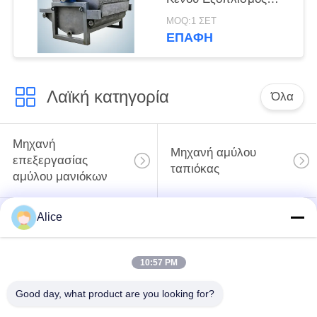
Αφυδάτωσης Μεγάλης
MOQ:1 ΣΕΤ
Κλίμακας Παραγωγής
ΕΠΑΦΉ
για Άμυλο Κόνδυλων
Λαϊκή κατηγορία
Όλα
Μηχανή
Μηχανή αμύλου
επεξεργασίας
ταπιόκας
αμύλου μανιόκων
Alice
Μηχανή
Μηχανή αμύλου
επεξεργασίας
πατατών
αλευριού μανιόκων
10:57 PM
Φυγοκεντρική αντλία
Good day, what product are you looking for?
Αυτοματοποιημένος
και κιβώτιο