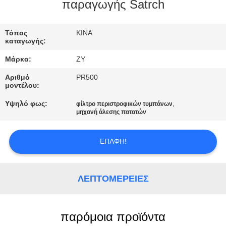
ΈΛΕΓΧΟΣ
παραγωγής Satrch
ΜΑΣ
Τόπος
ΚΙΝΑ
καταγωγής:
ΕΛΆΤΕ
Μάρκα:
ZY
ΣΕ
Αριθμό
PR500
ΕΠΑΦΉ
μοντέλου:
ΜΕ
Υψηλό φως:
,
φίλτρο περιστροφικών τυμπάνων
μηχανή άλεσης πατατών
ΕΙΔΉΣΕΙΣ
ΕΠΑΦΉ!
ΖΗΤΉΣΤΕ
ΛΕΠΤΟΜΈΡΕΙΕΣ
ΈΝΑ
ΑΠΌΣΠΑΣΜΑ
παρόμοια προϊόντα