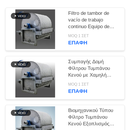
SITEMAP
Filtro de tambor de
PRIVACY
vacío de trabajo
continuo Equipo de
POLICY
deshidratación de
MOQ:1 ΣΕΤ
funcionamiento estable
ΕΠΑΦΉ
para la producción de
almidón
Συμπαγής Δομή
Φίλτρου Τυμπάνου
Κενού με Χαμηλή
Κατανάλωση
MOQ:1 ΣΕΤ
Ενέργειας και
ΕΠΑΦΉ
Ανοξείδωτο Ατσάλι
SS304 για Αφυδάτωση
Αμύλου
Βιομηχανικού Τύπου
Φίλτρο Τυμπάνου
Κενού Εξοπλισμός