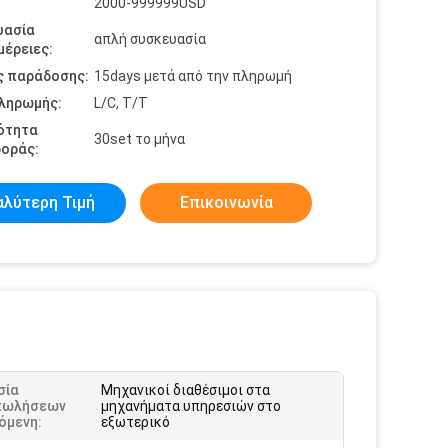
2000-999999USD
υασία
απλή συσκευασία
έρειες:
ς παράδοσης:
15days μετά από την πληρωμή
πληρωμής:
L/C, T/T
ότητα
30set το μήνα
οράς:
αλύτερη Τιμή
Επικοινωνία
σία
Μηχανικοί διαθέσιμοι στα
πωλήσεων
μηχανήματα υπηρεσιών στο
όμενη:
εξωτερικό