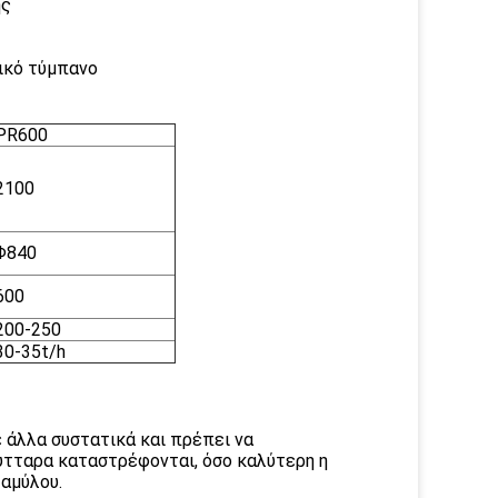
ης
ικό τύμπανο
PR600
2100
Φ840
600
200-250
30-35t/h
ε άλλα συστατικά και πρέπει να
τταρα καταστρέφονται, όσο καλύτερη η
αμύλου.