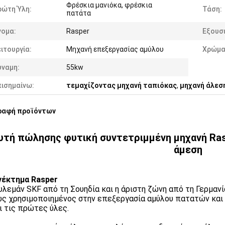
Φρέσκια μανιόκα, φρέσκια
ρώτη Ύλη:
Τάση:
πατάτα
νομα:
Rasper
Εξουσ
ιτουργία:
Μηχανή επεξεργασίας αμύλου
Χρώμα
ύναμη:
55kw
πισημαίνω:
τεμαχίζοντας μηχανή ταπιόκας
,
μηχανή άλεσ
ραφή προϊόντων
υτή πώλησης φυτική συντετριμμένη μηχανή Ra
άμεση
νέκτημα Rasper
υλεμάν SKF από τη Σουηδία και η άριστη ζώνη από τη Γερμαν
ς χρησιμοποιημένος στην επεξεργασία αμύλου πατατών και α
ι τις πρώτες ύλες.