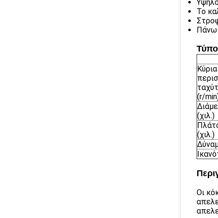
Υψηλό
Το κα
Στροφ
Πάνω 
Τύπο
Κύρια
περι
ταχύτ
(r/min
Διάμ
(χιλ.)
Πλάτ
(χιλ.)
Δύναμ
Ικανό
Περι
Οι κό
απελε
απελε