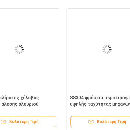
κλίμακας χάλυβας
SS304 φρέσκια περιστροφ
 άλεσης αλευριού
υψηλής ταχύτητας μηχανώ
 επεξεργασίας μανιόκων
λείανσης μανιόκων πατατ
Καλύτερη Τιμή
Καλύτερη Τιμή