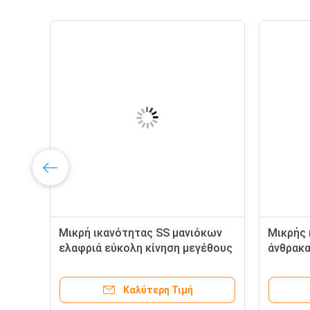
Μικρή ικανότητας SS μανιόκων
Μικρής 
ελαφριά εύκολη κίνηση μεγέθους
άνθρακα
τεμνουσών μηχανών μικρή
μηχανών
Καλύτερη Τιμή