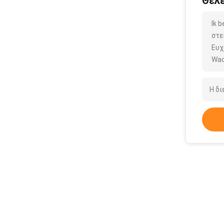
Θέλε
Ik 
στε
Ευχ
Wac