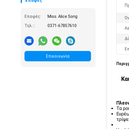
Επαφές
Π
Επαφές:
Miss. Alice Song
Ό
Τηλ.::
0371-67857610
Λε
Δ
Ε
Επικοινωνία
Περιγ
Κα
Πλεο
Τα ρο
Ευρέω
τρίψε