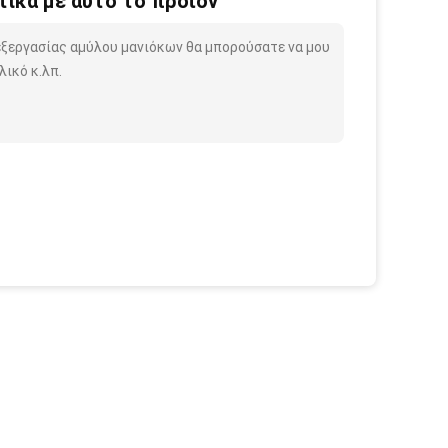
ικά με αυτό το προϊόν
εξεργασίας αμύλου μανιόκων θα μπορούσατε να μου
ικό κ.λπ.