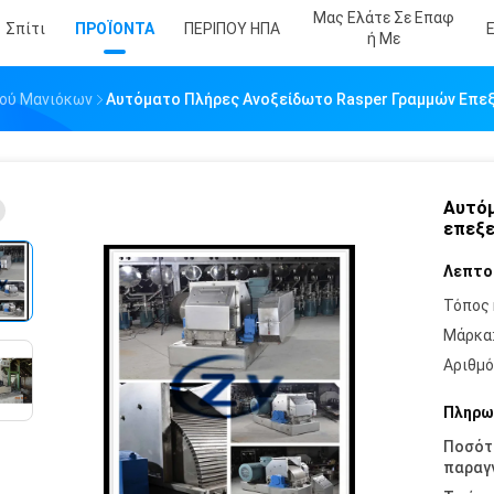
Μας Ελάτε Σε Επαφ
Σπίτι
ΠΡΟΪΟΝΤΑ
ΠΕΡΙΠΟΥ ΗΠΑ
Ή Με
ιού Μανιόκων
Αυτόματο Πλήρες Ανοξείδωτο Rasper Γραμμών Επε
Αυτόμ
επεξε
Λεπτο
Τόπος 
Μάρκα
Αριθμό
Πληρω
Ποσότ
παραγγ