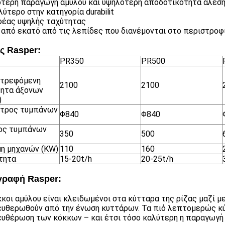
τερη παραγωγή αμύλου και υψηλότερη αποδοτικότητα άλεσ
λύτερο στην κατηγορία durabilit
έας υψηλής ταχύτητας
από εκατό από τις λεπίδες που διανέμονται στο περιστροφ
ς Rasper:
PR350
PR500
στρεφόμενη
2100
2100
ητα άξονων
)
ετρος τυμπάνων
Φ840
Φ840
ος τυμπάνων
350
500
η μηχανών (KW)
110
160
τητα
15-20t/h
20-25t/h
γραφή Rasper:
κκοι αμύλου είναι κλειδωμένοι στα κύτταρα της ρίζας μαζί μ
υθερωθούν από την ένωση κυττάρων. Τα πιό λεπτομερώς κύ
υθέρωση των κόκκων – και έτσι τόσο καλύτερη η παραγωγή 