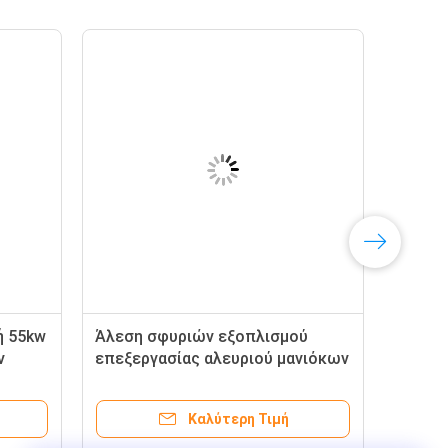
ή 55kw
Άλεση σφυριών εξοπλισμού
ν
επεξεργασίας αλευριού μανιόκων
ών
συντριβής πρώτων φάσεων
Καλύτερη Τιμή