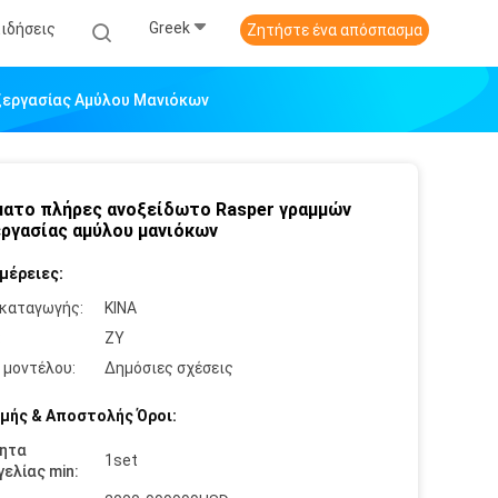
Greek
Ειδήσεις
Ζητήστε ένα απόσπασμα
ξεργασίας Αμύλου Μανιόκων
ατο πλήρες ανοξείδωτο Rasper γραμμών
ργασίας αμύλου μανιόκων
μέρειες:
καταγωγής:
ΚΙΝΑ
:
ZY
 μοντέλου:
Δημόσιες σχέσεις
μής & Αποστολής Όροι:
ητα
1set
ελίας min: