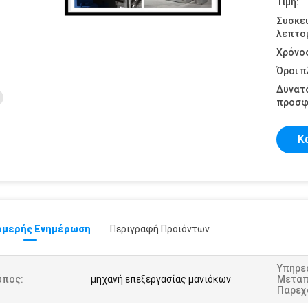
Τιμή:
Συσκε
λεπτομ
Χρόνο
Όροι 
Δυνατ
προσφ
Κ
μερής Ενημέρωση
Περιγραφή Προϊόντων
Υπηρε
ύπος:
μηχανή επεξεργασίας μανιόκων
Μετα
Παρεχ