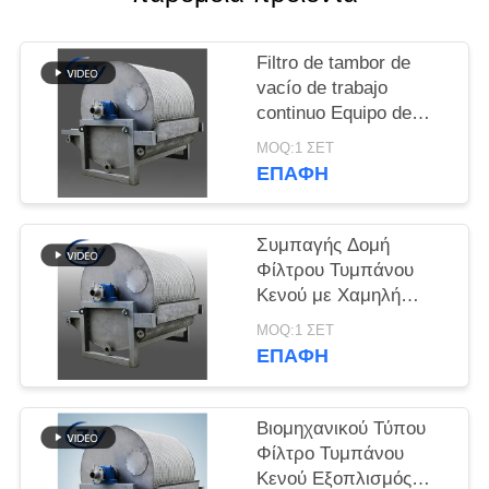
SITEMAP
Filtro de tambor de
PRIVACY
vacío de trabajo
POLICY
continuo Equipo de
deshidratación de
MOQ:1 ΣΕΤ
funcionamiento estable
ΕΠΑΦΉ
para la producción de
almidón
Συμπαγής Δομή
Φίλτρου Τυμπάνου
Κενού με Χαμηλή
Κατανάλωση
MOQ:1 ΣΕΤ
Ενέργειας και
ΕΠΑΦΉ
Ανοξείδωτο Ατσάλι
SS304 για Αφυδάτωση
Αμύλου
Βιομηχανικού Τύπου
Φίλτρο Τυμπάνου
Κενού Εξοπλισμός