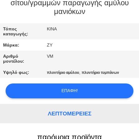
ΈΛΕΓΧΟΣ
σίτου/γραμμών παραγωγής αμύλου
μανιόκων
ΜΑΣ
Τόπος
ΚΙΝΑ
ΕΛΆΤΕ
καταγωγής:
ΣΕ
Μάρκα:
ZY
ΕΠΑΦΉ
Αριθμό
VM
ΜΕ
μοντέλου:
Υψηλό φως:
,
πλυντήριο αμύλου
πλυντήριο τυμπάνων
ΕΙΔΉΣΕΙΣ
ΕΠΑΦΉ!
ΖΗΤΉΣΤΕ
ΈΝΑ
ΛΕΠΤΟΜΈΡΕΙΕΣ
ΑΠΌΣΠΑΣΜΑ
παρόμοια προϊόντα