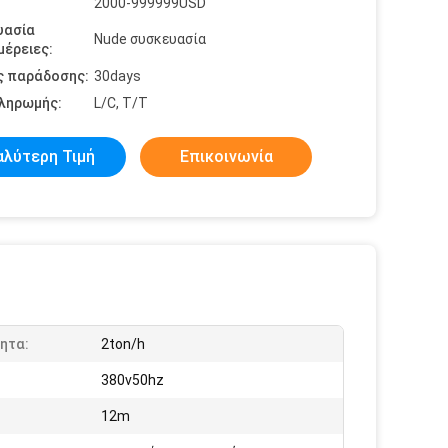
2000-999999USD
υασία
Nude συσκευασία
έρειες:
ς παράδοσης:
30days
πληρωμής:
L/C, T/T
αλύτερη Τιμή
Επικοινωνία
ητα:
2ton/h
380v50hz
12m