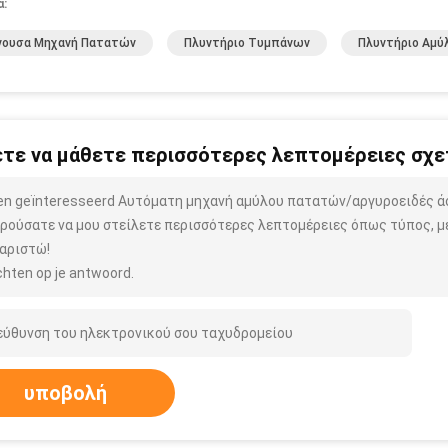
α:
νουσα Μηχανή Πατατών
Πλυντήριο Τυμπάνων
Πλυντήριο Αμύ
τε να μάθετε περισσότερες λεπτομέρειες σχετ
ben geïnteresseerd Αυτόματη μηχανή αμύλου πατατών/αργυροειδές 
ρούσατε να μου στείλετε περισσότερες λεπτομέρειες όπως τύπος, μέ
αριστώ!
hten op je antwoord.
υποβολή