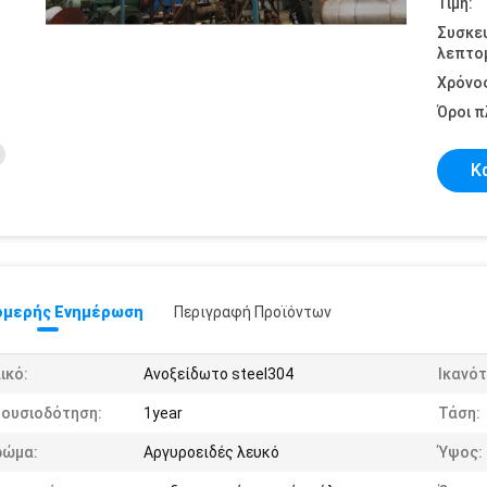
Τιμή:
Συσκε
λεπτομ
Χρόνο
Όροι 
Κ
μερής Ενημέρωση
Περιγραφή Προϊόντων
ικό:
Ανοξείδωτο steel304
Ικανότ
ξουσιοδότηση:
1year
Τάση:
ρώμα:
Αργυροειδές λευκό
Ύψος: