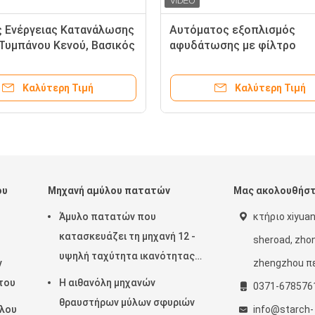
 Ενέργειας Κατανάλωσης
Αυτόματος εξοπλισμός
Τυμπάνου Κενού, Βασικός
αφυδάτωσης με φίλτρο
σμός Αφυδάτωσης για
τυμπάνου κενού ρυθμιζόμε
πεξεργασία Αμύλου
ταχύτητας για άμυλο κονδ
Καλύτερη Τιμή
Καλύτερη Τιμή
ου
Μηχανή αμύλου πατατών
Μας ακολουθήσ
Άμυλο πατατών που
κτήριο xiyuang
κατασκευάζει τη μηχανή 12 -
sheroad, zho
υ
υψηλή ταχύτητα ικανότητας
ν
zhengzhou πε
2100rpm 15t/Χ
του
Η αιθανόλη μηχανών
0371-678576
θραυστήρων μύλων σφυριών
ύλου
info@starch-