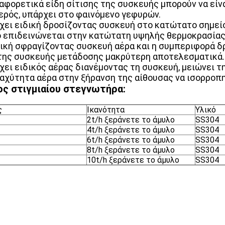
αφορετικά είδη σίτισης της συσκευής μπορούν να είναι
ερός, υπάρχει στο φαινόμενο γεφυρών.
χει ειδική δροσίζοντας συσκευή στο κατώτατο σημείο
ό επιδεινώνεται στην κατώτατη υψηλής θερμοκρασίας
δική σφραγίζοντας συσκευή αέρα και η συμπεριφορά δ
της συσκευής μετάδοσης μακρύτερη αποτελεσματικά.
ει ειδικός αέρας διανέμοντας τη συσκευή, μειώνει τη
ταχύτητα αέρα στην ξήρανση της αίθουσας να ισορροπη
ς στιγμιαίου στεγνωτήρα:
ς
Ικανότητα
Υλικό
2t/h ξεράνετε το άμυλο
SS304
4t/h ξεράνετε το άμυλο
SS304
6t/h ξεράνετε το άμυλο
SS304
8t/h ξεράνετε το άμυλο
SS304
10t/h ξεράνετε το άμυλο
SS304