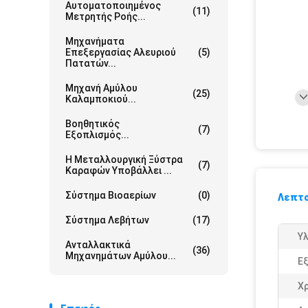
Αυτοματοποιημένος
(11)
Μετρητής Ροής...
Μηχανήματα
Επεξεργασίας Αλευριού
(5)
Πατατών...
Μηχανή Αμύλου
(25)
Καλαμποκιού...
Βοηθητικός
(7)
Εξοπλισμός...
Η Μεταλλουργική Ξύστρα
(7)
Καραφών Υποβάλλει ...
Σύστημα Βιοαερίων
(0)
Λεπτο
Σύστημα Λεβήτων
(17)
Υλ
Ανταλλακτικά
(36)
Μηχανημάτων Αμύλου...
Ε
Χ