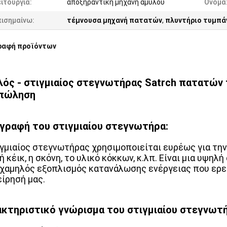
ιτουργία:
αποξηραντική μηχανή αμύλου
Όνομα
πισημαίνω:
τέμνουσα μηχανή πατατών
,
πλυντήριο τυμπά
ραφή προϊόντων
ός - στιγμιαίος στεγνωτήρας Satrch πατατών 
 πώληση
γραφή του στιγμιαίου στεγνωτήρα:
ιγμιαίος στεγνωτήρας χρησιμοποιείται ευρέως για την
 κέικ, η σκόνη, το υλικό κόκκων, κ.λπ. Είναι μια υψη
 χαμηλός εξοπλισμός κατανάλωσης ενέργειας που ερε
είρησή μας.
κτηριστικό γνώρισμα του στιγμιαίου στεγνωτή