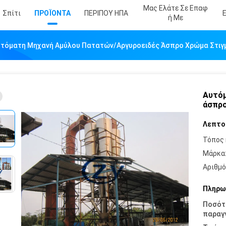
Μας Ελάτε Σε Επαφ
Σπίτι
ΠΡΟΪΟΝΤΑ
ΠΕΡΙΠΟΥ ΗΠΑ
Ή Με
τόματη Μηχανή Αμύλου Πατατών/αργυροειδές Άσπρο Χρώμα Στιγ
Αυτόμ
άσπρο
Λεπτο
Τόπος 
Μάρκα
Αριθμό
Πληρω
Ποσότ
παραγγ