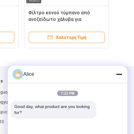
Φίλτρο κενού τύμπανο από
ανοξείδωτο χάλυβα για
νης
αποχέτευση αλοιφών αμύλου
ύλων
κασσάβης και πατάτας
Καλύτερη Τιμή
Alice
τε
Στείλτε μας μήνυμα
uoji, jian
7:22 PM
ngyuan πόλη
Good day, what product are you looking 
ριοχής, henan
for?
10