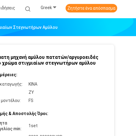
Greek
Ειδήσεις
Ζητήστε ένα απόσπασμα
μιαίων Στεγνωτήρων Αμύλου
ατη μηχανή αμύλου πατατών/αργυροειδές
 χρώμα στιγμιαίων στεγνωτήρων αμύλου
μέρειες:
καταγωγής:
ΚΙΝΑ
:
ZY
 μοντέλου:
FS
μής & Αποστολής Όροι:
ητα
1set
ελίας min: