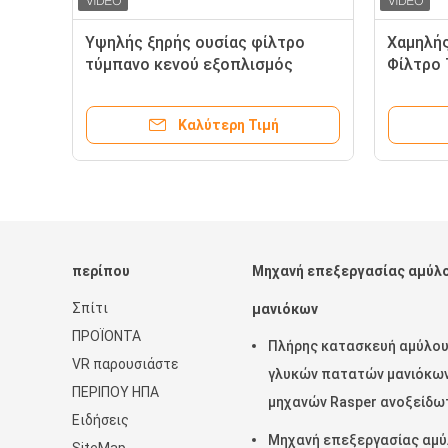
Υψηλής ξηρής ουσίας φίλτρο
Χαμηλής
τύμπανο κενού εξοπλισμός
Φίλτρο 
ης
αποβλήσεως υψηλής απόδοσης
Εξοπλι
για βαθιά επεξεργασία άμυλου
Βαθιά Ε
Καλύτερη Τιμή
περίπου
Μηχανή επεξεργασίας αμύλ
Σπίτι
μανιόκων
ΠΡΟΪΟΝΤΑ
Πλήρης κατασκευή αμύλο
VR παρουσιάστε
γλυκών πατατών μανιόκω
ΠΕΡΙΠΟΥ ΗΠΑ
μηχανών Rasper ανοξείδω
Ειδήσεις
Μηχανή επεξεργασίας αμ