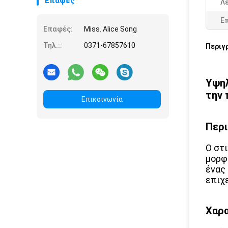
Επαφές
Λε
Ε
Επαφές:
Miss. Alice Song
Τηλ.::
0371-67857610
Περιγ
Υψηλ
την
Επικοινωνία
Περι
Ο στ
μορφή
ένας
επιχ
Χαρα