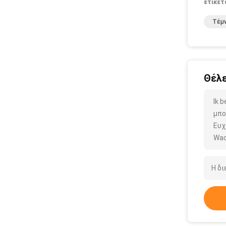
ετικέτ
Τέμ
Θέλε
Ik 
μπο
Ευχ
Wac