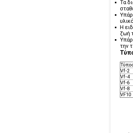
Τα δι
σταθ
Υπάρ
υλικ
Η ει
ζωή 
Υπάρχ
την 
Τύπο
Τύπο
Vf-2
Vf-4
Vf-6
Vf-8
VF10