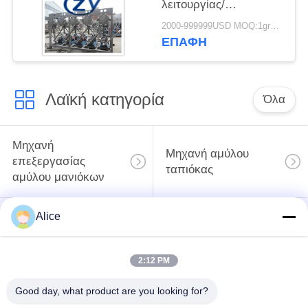
λειτουργίας/
ανοξείδωτο
2000-999999USD MOQ:1group
υδροκυκλώνων
ΕΠΑΦΉ
αμύλου
Λαϊκή κατηγορία
Όλα
Μηχανή
Μηχανή αμύλου
επεξεργασίας
ταπιόκας
αμύλου μανιόκων
Alice
Μηχανή
Μηχανή αμύλου
επεξεργασίας
πατατών
αλευριού μανιόκων
2:12 PM
Φυγοκεντρική αντλία
Good day, what product are you looking for?
Αυτοματοποιημένος
και κιβώτιο