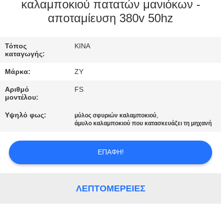
ΈΛΕΓΧΟΣ
καλαμποκιού πατατών μανιόκων -
αποταμίευση 380v 50hz
ΜΑΣ
Τόπος
ΚΙΝΑ
ΕΛΆΤΕ
καταγωγής:
ΣΕ
Μάρκα:
ZY
ΕΠΑΦΉ
Αριθμό
FS
ΜΕ
μοντέλου:
Υψηλό φως:
,
μύλος σφυριών καλαμποκιού
άμυλο καλαμποκιού που κατασκευάζει τη μηχανή
ΕΙΔΉΣΕΙΣ
ΕΠΑΦΉ!
ΖΗΤΉΣΤΕ
ΈΝΑ
ΛΕΠΤΟΜΈΡΕΙΕΣ
ΑΠΌΣΠΑΣΜΑ