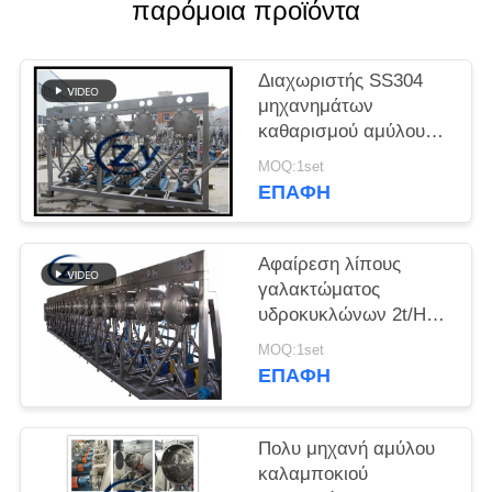
SITEMAP
παρόμοια προϊόντα
PRIVACY
Διαχωριστής SS304
μηχανημάτων
POLICY
καθαρισμού αμύλου
κυκλώνων MC450
MOQ:1set
22Be
ΕΠΑΦΉ
Αφαίρεση λίπους
γαλακτώματος
υδροκυκλώνων 2t/H
30kw αμύλου
MOQ:1set
καθαρισμού
ΕΠΑΦΉ
Πολυ μηχανή αμύλου
καλαμποκιού