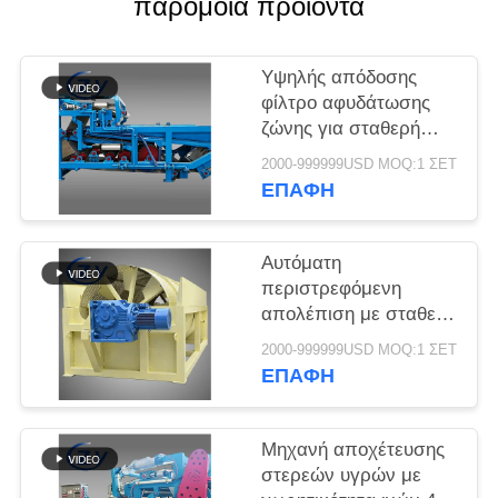
παρόμοια προϊόντα
SITEMAP
PRIVACY
Υψηλής απόδοσης
φίλτρο αφυδάτωσης
POLICY
ζώνης για σταθερή
αποβρύθμιση
2000-999999USD MOQ:1 ΣΕΤ
λιπασμάτων σε
ΕΠΑΦΉ
γραμμές παραγωγής
επεξεργασίας άμυλου
κασσάβης
Αυτόματη
περιστρεφόμενη
απολέπιση με σταθερή
απόδοση για την
2000-999999USD MOQ:1 ΣΕΤ
παραγωγή άμυλου
ΕΠΑΦΉ
κασσάβης και πατάτας
Μηχανή αποχέτευσης
στερεών υγρών με