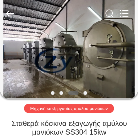
Henan
Zhiyuan
Starch
Engineering
Machinery
Co.,ltd.
All
Rights
ΣΠΊΤΙ
Reserved.
ΠΡΟΪΟΝΤΑ
ΠΕΡΙΠΟΥ
ΗΠΑ
ΓΎΡΟΣ
ΕΡΓΟΣΤΑΣΊΩΝ
Μηχανή επεξεργασίας αμύλου μανιόκων
Σταθερά κόσκινα εξαγωγής αμύλου
ΠΟΙΟΤΙΚΌΣ
μανιόκων SS304 15kw