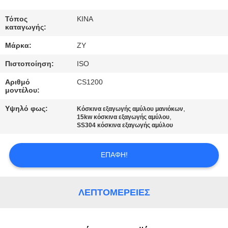
ΈΛΕΓΧΟΣ
Τόπος
ΚΙΝΑ
καταγωγής:
ΜΑΣ
Μάρκα:
ZY
ΕΛΆΤΕ
Πιστοποίηση:
ISO
ΣΕ
Αριθμό
CS1200
ΕΠΑΦΉ
μοντέλου:
ΜΕ
Υψηλό φως:
,
Κόσκινα εξαγωγής αμύλου μανιόκων
,
15kw κόσκινα εξαγωγής αμύλου
SS304 κόσκινα εξαγωγής αμύλου
ΕΙΔΉΣΕΙΣ
ΕΠΑΦΉ!
ΖΗΤΉΣΤΕ
ΈΝΑ
ΛΕΠΤΟΜΈΡΕΙΕΣ
ΑΠΌΣΠΑΣΜΑ