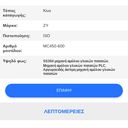
ΈΛΕΓΧΟΣ
Τόπος
Κίνα
καταγωγής:
ΜΑΣ
Μάρκα:
ZY
ΕΛΆΤΕ
Πιστοποίηση:
ISO
ΣΕ
Αριθμό
MC450-600
ΕΠΑΦΉ
μοντέλου:
ΜΕ
Υψηλό φως:
,
SS304 μηχανή αμύλου γλυκών πατατών
,
Μηχανή αμύλου γλυκών πατατών PLC
Αργυροειδής άσπρη μηχανή αμύλου γλυκών
ΕΙΔΉΣΕΙΣ
πατατών
ΕΠΑΦΉ!
ΖΗΤΉΣΤΕ
ΈΝΑ
ΑΠΌΣΠΑΣΜΑ
ΛΕΠΤΟΜΈΡΕΙΕΣ