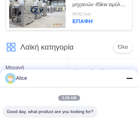
μηχανών 45kw αμύλου
γλυκών πατατών
MOQ:1set
κόσκινων σε
ΕΠΑΦΉ
φυγοκέντρωση
Λαϊκή κατηγορία
Όλα
Μηχανή
Μηχανή αμύλου
επεξεργασίας
ταπιόκας
Alice
αμύλου μανιόκων
3:39 AM
Μηχανή
Μηχανή αμύλου
επεξεργασίας
πατατών
Good day, what product are you looking for?
αλευριού μανιόκων
Φυγοκεντρική αντλία
Αυτοματοποιημένος