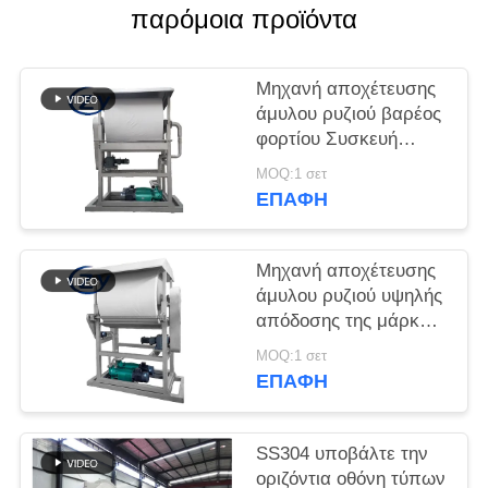
SITEMAP
παρόμοια προϊόντα
PRIVACY
Μηχανή αποχέτευσης
POLICY
άμυλου ρυζιού βαρέος
φορτίου Συσκευή
αποχέτευσης
MOQ:1 σετ
ακριβείας για γραμμές
ΕΠΑΦΉ
επεξεργασίας άμυλου
Μηχανή αποχέτευσης
άμυλου ρυζιού υψηλής
απόδοσης της μάρκας
ZY ̇ Σταθερή απόδοση
MOQ:1 σετ
για βέλτιστο έλεγχο
ΕΠΑΦΉ
υγρασίας αμύλου
SS304 υποβάλτε την
οριζόντια οθόνη τύπων