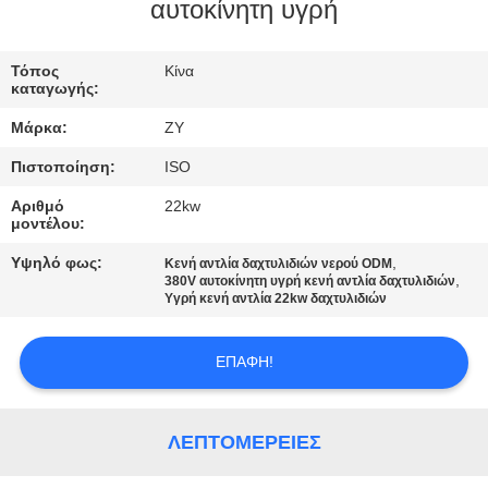
ΈΛΕΓΧΟΣ
αυτοκίνητη υγρή
ΜΑΣ
Τόπος
Κίνα
καταγωγής:
ΕΛΆΤΕ
Μάρκα:
ZY
ΣΕ
Πιστοποίηση:
ISO
ΕΠΑΦΉ
Αριθμό
22kw
ΜΕ
μοντέλου:
Υψηλό φως:
,
Κενή αντλία δαχτυλιδιών νερού ODM
,
ΕΙΔΉΣΕΙΣ
380V αυτοκίνητη υγρή κενή αντλία δαχτυλιδιών
Υγρή κενή αντλία 22kw δαχτυλιδιών
ΖΗΤΉΣΤΕ
ΕΠΑΦΉ!
ΈΝΑ
ΑΠΌΣΠΑΣΜΑ
ΛΕΠΤΟΜΈΡΕΙΕΣ