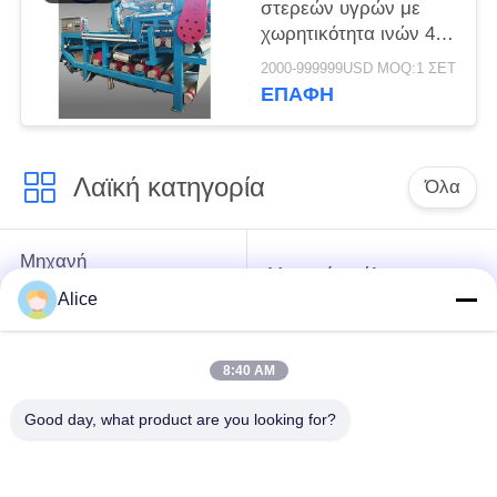
στερεών υγρών με
χωρητικότητα ινών 4 τ/
ώρα για συνεχή
2000-999999USD MOQ:1 ΣΕΤ
λειτουργία
ΕΠΑΦΉ
Λαϊκή κατηγορία
Όλα
Μηχανή
Μηχανή αμύλου
επεξεργασίας
ταπιόκας
Alice
αμύλου μανιόκων
8:40 AM
Μηχανή
Μηχανή αμύλου
επεξεργασίας
πατατών
Good day, what product are you looking for?
αλευριού μανιόκων
Φυγοκεντρική αντλία