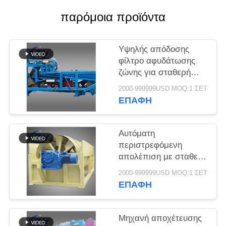
SITEMAP
παρόμοια προϊόντα
PRIVACY
Υψηλής απόδοσης
POLICY
φίλτρο αφυδάτωσης
ζώνης για σταθερή
αποβρύθμιση
2000-999999USD MOQ:1 ΣΕΤ
λιπασμάτων σε
ΕΠΑΦΉ
γραμμές παραγωγής
επεξεργασίας άμυλου
κασσάβης
Αυτόματη
περιστρεφόμενη
απολέπιση με σταθερή
απόδοση για την
2000-999999USD MOQ:1 ΣΕΤ
παραγωγή άμυλου
ΕΠΑΦΉ
κασσάβης και πατάτας
Μηχανή αποχέτευσης