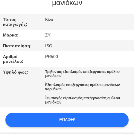
ΈΛΕΓΧΟΣ
μανιόκων
ΜΑΣ
Τόπος
Κίνα
καταγωγής:
ΕΛΆΤΕ
Μάρκα:
ZY
ΣΕ
Πιστοποίηση:
ISO
ΕΠΑΦΉ
Αριθμό
PR500
ΜΕ
μοντέλου:
Υψηλό φως:
Τρίβοντας εξοπλισμός επεξεργασίας αμύλου
μανιόκων
ΕΙΔΉΣΕΙΣ
,
Εξοπλισμός επεξεργασίας αμύλου μανιόκων
ναρθήκων
,
ΖΗΤΉΣΤΕ
Συμπαγής εξοπλισμός επεξεργασίας αμύλου
μανιόκων
ΈΝΑ
ΑΠΌΣΠΑΣΜΑ
ΕΠΑΦΉ!