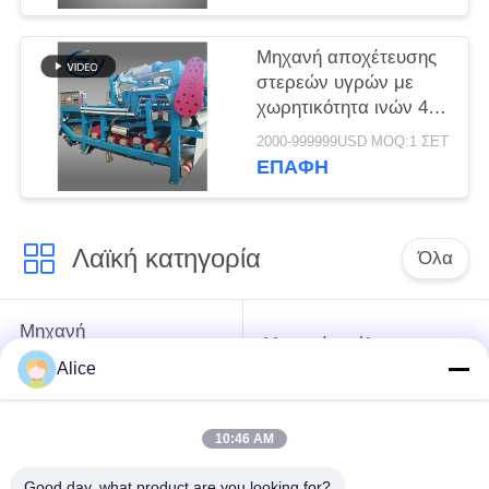
Μηχανή αποχέτευσης
στερεών υγρών με
χωρητικότητα ινών 4 τ/
ώρα για συνεχή
2000-999999USD MOQ:1 ΣΕΤ
λειτουργία
ΕΠΑΦΉ
Λαϊκή κατηγορία
Όλα
Μηχανή
Μηχανή αμύλου
επεξεργασίας
ταπιόκας
Alice
αμύλου μανιόκων
10:46 AM
Μηχανή
Μηχανή αμύλου
επεξεργασίας
πατατών
Good day, what product are you looking for?