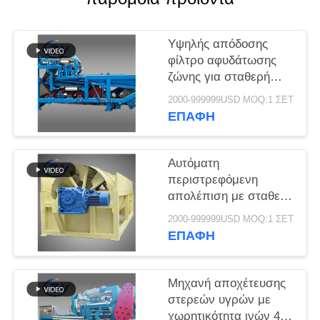
SITEMAP
Υψηλής απόδοσης
PRIVACY
φίλτρο αφυδάτωσης
POLICY
ζώνης για σταθερή
αποβρύθμιση
2000-999999USD MOQ:1 ΣΕΤ
λιπασμάτων σε
ΕΠΑΦΉ
γραμμές παραγωγής
επεξεργασίας άμυλου
κασσάβης
Αυτόματη
περιστρεφόμενη
απολέπιση με σταθερή
απόδοση για την
2000-999999USD MOQ:1 ΣΕΤ
παραγωγή άμυλου
ΕΠΑΦΉ
κασσάβης και πατάτας
Μηχανή αποχέτευσης
στερεών υγρών με
χωρητικότητα ινών 4 τ/