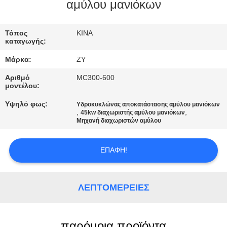
ΈΛΕΓΧΟΣ
αμύλου μανιόκων
ΜΑΣ
Τόπος
ΚΙΝΑ
καταγωγής:
ΕΛΆΤΕ
Μάρκα:
ZY
ΣΕ
Αριθμό
MC300-600
ΕΠΑΦΉ
μοντέλου:
ΜΕ
Υψηλό φως:
Υδροκυκλώνας αποκατάστασης αμύλου μανιόκων
,
,
45kw διαχωριστής αμύλου μανιόκων
Μηχανή διαχωριστών αμύλου
ΕΙΔΉΣΕΙΣ
ΕΠΑΦΉ!
ΖΗΤΉΣΤΕ
ΈΝΑ
ΛΕΠΤΟΜΈΡΕΙΕΣ
ΑΠΌΣΠΑΣΜΑ
παρόμοια προϊόντα