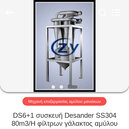
Henan
Zhiyuan
Starch
Engineering
Machinery
Co.,ltd.
All
Rights
ΣΠΊΤΙ
Reserved.
ΠΡΟΪΟΝΤΑ
ΠΕΡΙΠΟΥ
ΗΠΑ
ΓΎΡΟΣ
ΕΡΓΟΣΤΑΣΊΩΝ
Μηχανή επεξεργασίας αμύλου μανιόκων
DS6+1 συσκευή Desander SS304
ΠΟΙΟΤΙΚΌΣ
80m3/H φίλτρων γάλακτος αμύλου