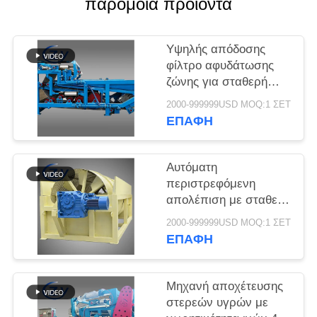
παρόμοια προϊόντα
SITEMAP
PRIVACY
Υψηλής απόδοσης
φίλτρο αφυδάτωσης
POLICY
ζώνης για σταθερή
αποβρύθμιση
2000-999999USD MOQ:1 ΣΕΤ
λιπασμάτων σε
ΕΠΑΦΉ
γραμμές παραγωγής
επεξεργασίας άμυλου
κασσάβης
Αυτόματη
περιστρεφόμενη
απολέπιση με σταθερή
απόδοση για την
2000-999999USD MOQ:1 ΣΕΤ
παραγωγή άμυλου
ΕΠΑΦΉ
κασσάβης και πατάτας
Μηχανή αποχέτευσης
στερεών υγρών με