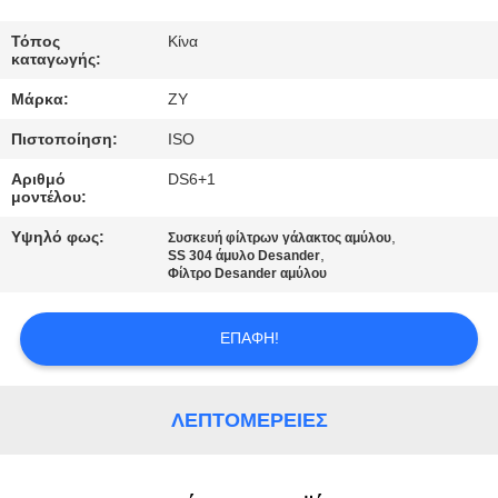
ΈΛΕΓΧΟΣ
Τόπος
Κίνα
καταγωγής:
ΜΑΣ
Μάρκα:
ZY
ΕΛΆΤΕ
Πιστοποίηση:
ISO
ΣΕ
Αριθμό
DS6+1
ΕΠΑΦΉ
μοντέλου:
ΜΕ
Υψηλό φως:
,
Συσκευή φίλτρων γάλακτος αμύλου
,
SS 304 άμυλο Desander
Φίλτρο Desander αμύλου
ΕΙΔΉΣΕΙΣ
ΕΠΑΦΉ!
ΖΗΤΉΣΤΕ
ΈΝΑ
ΛΕΠΤΟΜΈΡΕΙΕΣ
ΑΠΌΣΠΑΣΜΑ