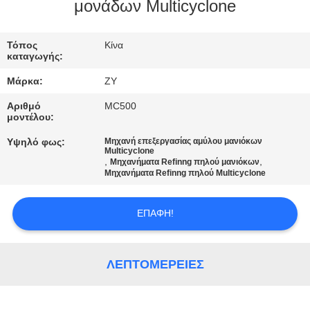
ΈΛΕΓΧΟΣ
μονάδων Multicyclone
ΜΑΣ
Τόπος
Κίνα
καταγωγής:
ΕΛΆΤΕ
Μάρκα:
ZY
ΣΕ
Αριθμό
MC500
ΕΠΑΦΉ
μοντέλου:
ΜΕ
Υψηλό φως:
Μηχανή επεξεργασίας αμύλου μανιόκων
Multicyclone
,
,
Μηχανήματα Refinng πηλού μανιόκων
Μηχανήματα Refinng πηλού Multicyclone
ΕΙΔΉΣΕΙΣ
ΕΠΑΦΉ!
ΖΗΤΉΣΤΕ
ΈΝΑ
ΛΕΠΤΟΜΈΡΕΙΕΣ
ΑΠΌΣΠΑΣΜΑ