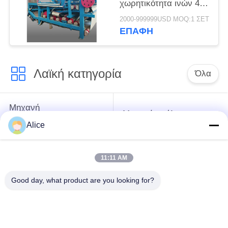
χωρητικότητα ινών 4 τ/
ώρα για συνεχή
2000-999999USD MOQ:1 ΣΕΤ
λειτουργία
ΕΠΑΦΉ
Λαϊκή κατηγορία
Όλα
Μηχανή
Μηχανή αμύλου
επεξεργασίας
ταπιόκας
Alice
αμύλου μανιόκων
11:11 AM
Μηχανή
Μηχανή αμύλου
επεξεργασίας
πατατών
Good day, what product are you looking for?
αλευριού μανιόκων
Φυγοκεντρική αντλία
Αυτοματοποιημένος
και κιβώτιο