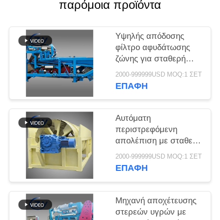
SITEMAP
παρόμοια προϊόντα
PRIVACY
Υψηλής απόδοσης
φίλτρο αφυδάτωσης
POLICY
ζώνης για σταθερή
αποβρύθμιση
2000-999999USD MOQ:1 ΣΕΤ
λιπασμάτων σε
ΕΠΑΦΉ
γραμμές παραγωγής
επεξεργασίας άμυλου
κασσάβης
Αυτόματη
περιστρεφόμενη
απολέπιση με σταθερή
απόδοση για την
2000-999999USD MOQ:1 ΣΕΤ
παραγωγή άμυλου
ΕΠΑΦΉ
κασσάβης και πατάτας
Μηχανή αποχέτευσης
στερεών υγρών με