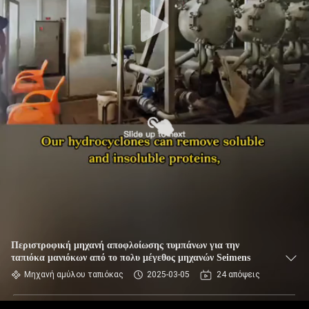
ΈΛΕΓΧΟΣ
ΜΑΣ
ΕΛΆΤΕ
ΣΕ
ΕΠΑΦΉ
ΜΕ
ΕΙΔΉΣΕΙΣ
ΖΗΤΉΣΤΕ
ΈΝΑ
Περιστροφική μηχανή αποφλοίωσης τυμπάνων για την
ταπιόκα μανιόκων από το πολυ μέγεθος μηχανών Seimens
ΑΠΌΣΠΑΣΜΑ
Μηχανή αμύλου ταπιόκας
2025-03-05
24 απόψεις