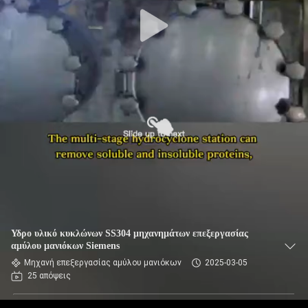
ΈΛΕΓΧΟΣ
ΜΑΣ
ΕΛΆΤΕ
ΣΕ
ΕΠΑΦΉ
ΜΕ
ΕΙΔΉΣΕΙΣ
ΖΗΤΉΣΤΕ
Υδρο υλικό κυκλώνων SS304 μηχανημάτων επεξεργασίας
ΈΝΑ
αμύλου μανιόκων Siemens
Μηχανή επεξεργασίας αμύλου μανιόκων
2025-03-05
ΑΠΌΣΠΑΣΜΑ
25 απόψεις