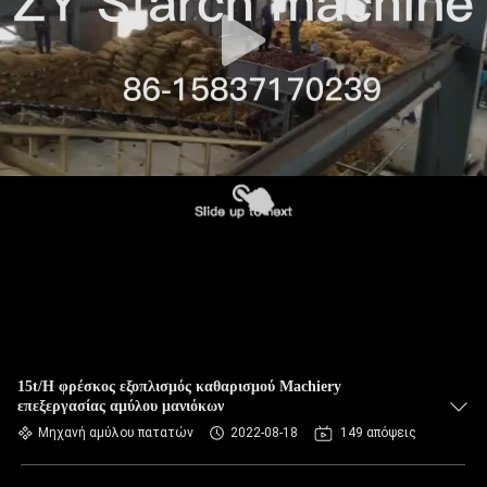
ΈΛΕΓΧΟΣ
ΜΑΣ
ΕΛΆΤΕ
ΣΕ
ΕΠΑΦΉ
ΜΕ
ΕΙΔΉΣΕΙΣ
ΖΗΤΉΣΤΕ
ΈΝΑ
15t/H φρέσκος εξοπλισμός καθαρισμού Machiery
επεξεργασίας αμύλου μανιόκων
ΑΠΌΣΠΑΣΜΑ
Μηχανή αμύλου πατατών
2022-08-18
149 απόψεις