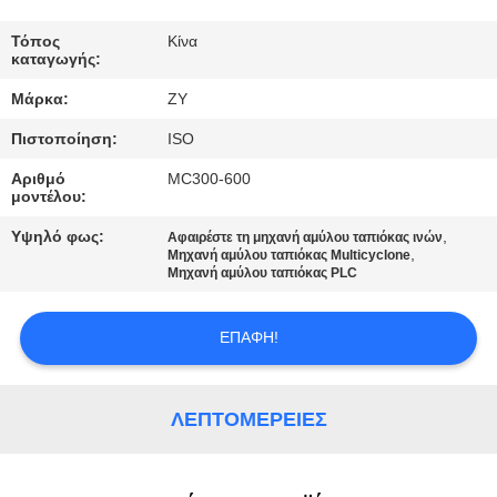
ΈΛΕΓΧΟΣ
Τόπος
Κίνα
καταγωγής:
ΜΑΣ
Μάρκα:
ZY
ΕΛΆΤΕ
Πιστοποίηση:
ISO
ΣΕ
Αριθμό
MC300-600
ΕΠΑΦΉ
μοντέλου:
ΜΕ
Υψηλό φως:
,
Αφαιρέστε τη μηχανή αμύλου ταπιόκας ινών
,
Μηχανή αμύλου ταπιόκας Multicyclone
Μηχανή αμύλου ταπιόκας PLC
ΕΙΔΉΣΕΙΣ
ΕΠΑΦΉ!
ΖΗΤΉΣΤΕ
ΈΝΑ
ΛΕΠΤΟΜΈΡΕΙΕΣ
ΑΠΌΣΠΑΣΜΑ