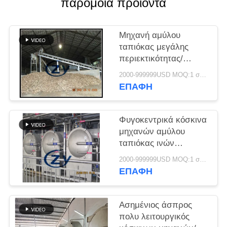
παρόμοια προϊόντα
SITEMAP
PRIVACY
Μηχανή αμύλου
ταπιόκας μεγάλης
POLICY
περιεκτικότητας/
περιστροφικό
2000-999999USD MOQ:1 σύνολο
πλυντήριο τυμπάνων
ΕΠΑΦΉ
βιομηχανίας
Φυγοκεντρικά κόσκινα
μηχανών αμύλου
ταπιόκας ινών
απομακρύνοντας το
2000-999999USD MOQ:1 σύνολο
νερό πολλών χρήσεων
ΕΠΑΦΉ
Ασημένιος άσπρος
πολυ λειτουργικός