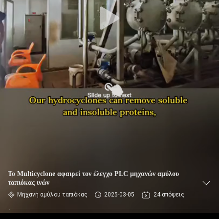
ΈΛΕΓΧΟΣ
ΜΑΣ
ΕΛΆΤΕ
ΣΕ
ΕΠΑΦΉ
ΜΕ
ΕΙΔΉΣΕΙΣ
ΖΗΤΉΣΤΕ
ΈΝΑ
Το Multicyclone αφαιρεί τον έλεγχο PLC μηχανών αμύλου
ταπιόκας ινών
ΑΠΌΣΠΑΣΜΑ
Μηχανή αμύλου ταπιόκας
2025-03-05
24 απόψεις