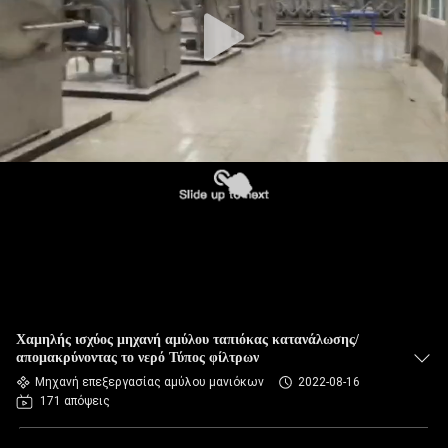
ΈΛΕΓΧΟΣ
ΜΑΣ
ΕΛΆΤΕ
ΣΕ
ΕΠΑΦΉ
ΜΕ
ΕΙΔΉΣΕΙΣ
ΖΗΤΉΣΤΕ
Χαμηλής ισχύος μηχανή αμύλου ταπιόκας κατανάλωσης/
ΈΝΑ
απομακρύνοντας το νερό Τύπος φίλτρων
Μηχανή επεξεργασίας αμύλου μανιόκων
2022-08-16
ΑΠΌΣΠΑΣΜΑ
171 απόψεις