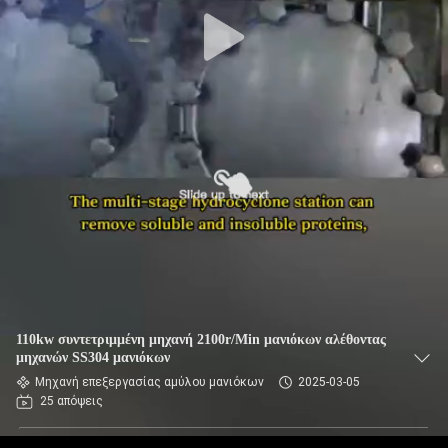
ΈΛΕΓΧΟΣ
ΜΑΣ
ΕΛΆΤΕ
ΣΕ
ΕΠΑΦΉ
ΜΕ
ΕΙΔΉΣΕΙΣ
ΖΗΤΉΣΤΕ
110kw συντετριμμένη μηχανή 2100r/Min μανιόκων αλέθοντας
ΈΝΑ
μηχανών SS304 μανιόκων
Μηχανή επεξεργασίας αμύλου μανιόκων
2025-03-05
ΑΠΌΣΠΑΣΜΑ
25 απόψεις