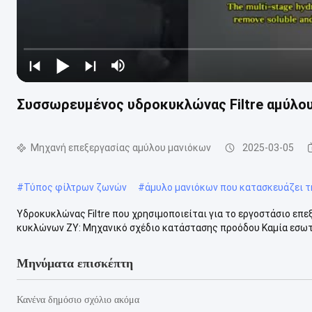
Συσσωρευμένος υδροκυκλώνας Filtre αμύλο
Μηχανή επεξεργασίας αμύλου μανιόκων
2025-03-05
#
Τύπος φίλτρων ζωνών
#
άμυλο μανιόκων που κατασκευάζει τ
Υδροκυκλώνας Filtre που χρησιμοποιείται για το εργοστάσιο ε
κυκλώνων ZY: Μηχανικό σχέδιο κατάστασης προόδου Καμία εσωτερ
Μηνύματα επισκέπτη
Κανένα δημόσιο σχόλιο ακόμα