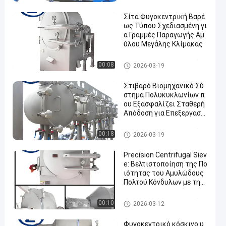
υ μανιόκων
Σίτα Φυγοκεντρική Βαρέ
ως Τύπου Σχεδιασμένη γι
α Γραμμές Παραγωγής Αμ
ύλου Μεγάλης Κλίμακας
Μηχανή επεξεργασίας αμύλο
00:08
2026-03-19
υ μανιόκων
Στιβαρό Βιομηχανικό Σύ
στημα Πολυκυκλωνίων π
ου Εξασφαλίζει Σταθερή
Απόδοση για Επεξεργασία
Υλικών Μεγάλης Κλίμακα
ς
Μηχανή επεξεργασίας αμύλο
00:18
2026-03-19
υ μανιόκων
Precision Centrifugal Siev
e: Βελτιστοποίηση της Πο
ιότητας του Αμυλώδους
Πολτού Κόνδυλων με την
Απομάκρυνση Λεπτών Ιν
ωδών Παραπροϊόντων
Μηχανή επεξεργασίας αμύλο
00:10
2026-03-12
υ μανιόκων
Φυγοκεντρικό κόσκινο υ