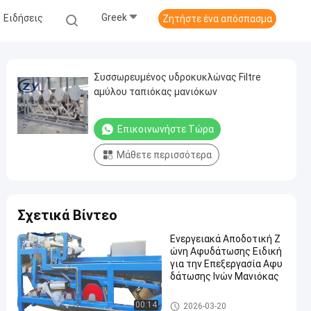
Greek
Ειδήσεις
Ζητήστε ένα απόσπασμα
Συσσωρευμένος υδροκυκλώνας Filtre
αμύλου ταπιόκας μανιόκων
Επικοινωνήστε Τώρα
Μάθετε περισσότερα
Σχετικά Βίντεο
Ενεργειακά Αποδοτική Ζ
ώνη Αφυδάτωσης Ειδική
για την Επεξεργασία Αφυ
δάτωσης Ινών Μανιόκας
Μηχανή επεξεργασίας αμύλο
00:14
2026-03-20