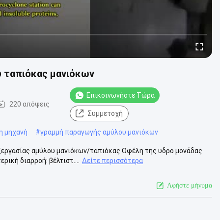
υ ταπιόκας μανιόκων
Επικοινωνήστε Τώρα
220 απόψεις
Συμμετοχή
η μηχανή
#
γραμμή παραγωγής αμύλου μανιόκων
πεξεργασίας αμύλου μανιόκων/ταπιόκας Οφέλη της υδρο μονάδας
ική διαρροή: βέλτιστ....
Δείτε περισσότερα
Αφήστε μήνυμα