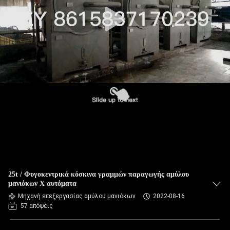
ΈΛΕΓΧΟΣ
ΜΑΣ
ΕΛΆΤΕ
ΣΕ
ΕΠΑΦΉ
ΜΕ
ΕΙΔΉΣΕΙΣ
ΖΗΤΉΣΤΕ
25t / Φυγοκεντρικά κόσκινα γραμμών παραγωγής αμύλου
ΈΝΑ
μανιόκων Χ αυτόματα
Μηχανή επεξεργασίας αμύλου μανιόκων
2022-08-16
ΑΠΌΣΠΑΣΜΑ
57 απόψεις